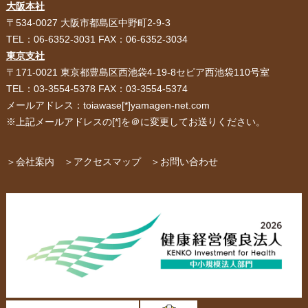
大阪本社
HOME
選ばれる理由
〒534-0027 大阪市都島区中野町2-9-3
TEL：06-6352-3031 FAX：06-6352-3034
紙袋・手提げ袋
ポリ袋・ビニール袋
東京支社
〒171-0021 東京都豊島区西池袋4-19-8セピア西池袋110号室
サービス紹介
お客様の声
TEL：03-3554-5378 FAX：03-3554-5374
メールアドレス：toiawase[*]yamagen-net.com
紙箱・段ボール
不織布バッグ
※上記メールアドレスの[*]を＠に変更してお送りください。
パッケージ
紙袋自動お見積り
お問い合わせ
＞会社案内
＞アクセスマップ
＞お問い合わせ
布キャンバストート
クロスレジャーバッグ
エコバッグ
会社概要・沿革
アクセスマップ
ペーパーレザーバッグ
米袋
スタッフ紹介
採用情報
カタログ/パンフレット
アクセサリー・