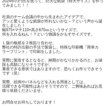
2024年の門出を祝って、巨大な紙袋（特大サイズ）を作っ
てみました！！
社員のチーム会議の中から生まれたアイデアで、
アッと驚くような紙袋が作れないかな～？という声から誕
生しました！
幅975×マチ110×高さ670㎜というサイズで、
何を入れるねん！？という物議をかもすサイズです。
Ｌ版の板紙を２枚貼り合わせ、
弊社の特許出願の手法で製袋し、特殊な印刷機「簡単カ
ラープリント」で印刷をしました。
実際に製造するとなると、納期がかなりかかるのと、お値
段も高額になりそうですが、
量産できる形状ではありますので、恐らくお作りできそう
です（笑）
実際、絵画やパネルなどを入れる用途としては、
活躍できる可能性はありそうですので、ご興味あればお見
積り依頼くださいませ。
お問合せお待ちしております！